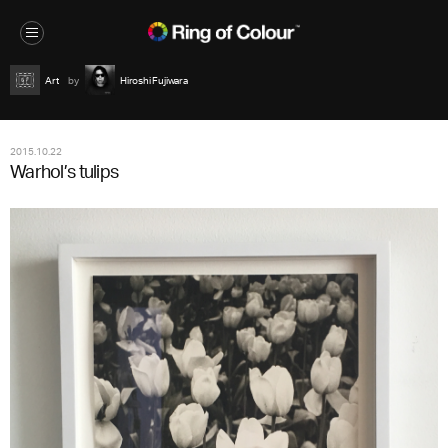
Art
Hiroshi Fujiwara
2015.10.22
Warhol’s tulips