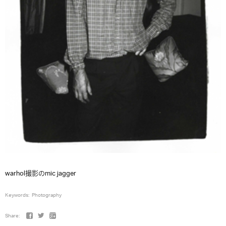
warhol撮影のmic jagger
Keywords:
Photography
Share: