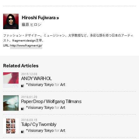
Hiroshi Fujiwara »
藤原 ヒロシ
ファッション・デザイナー、ミュージシャン、大学教授など、多彩な顔を持つ日本のアーティ
スト。fragment design主宰。
URL:
http://www.fragment.jp/
Related Articles
2015.12.03
ANDY WARHOL
*Visionary Tokyo
for
Art
2016.01.29
Paper Drop / Wolfgang Tillmans
*Visionary Tokyo
for
Art
2016.03.15
Tulip / Cy Twombly
*Visionary Tokyo
for
Art