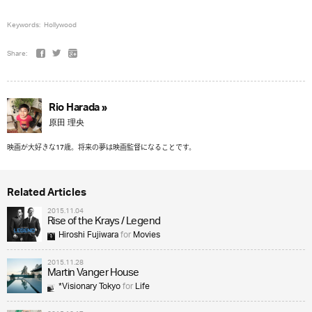
Keywords:
Hollywood
Share:
Rio Harada »
原田 理央
映画が大好きな17歳。将来の夢は映画監督になることです。
Related Articles
2015.11.04
Rise of the Krays / Legend
Hiroshi Fujiwara
for
Movies
2015.11.28
Martin Vanger House
*Visionary Tokyo
for
Life