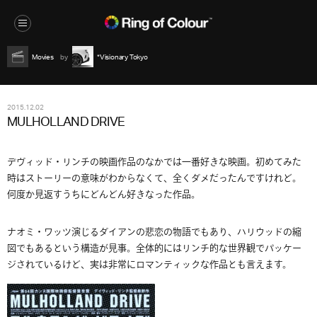
Movies
*Visionary Tokyo
2015.12.02
MULHOLLAND DRIVE
デヴィッド・リンチの映画作品のなかでは一番好きな映画。初めてみた
時はストーリーの意味がわからなくて、全くダメだったんですけれど。
何度か見返すうちにどんどん好きなった作品。
ナオミ・ワッツ演じるダイアンの悲恋の物語でもあり、ハリウッドの縮
図でもあるという構造が見事。全体的にはリンチ的な世界観でパッケー
ジされているけど、実は非常にロマンティックな作品とも言えます。