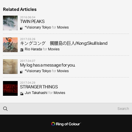
Related Articles
2016.06.04
TWIN PEAKS
*Visionary Tokyo
for
Movies
2017.03.26
キングコング 髑髏島の巨人/Kong:Skull Island
Rio Harada
for
Movies
2017.04.07
My log has a message for you.
*Visionary Tokyo
for
Movies
2017.04.29
STRANGER THINGS
Jun Takahashi
for
Movies