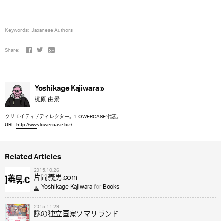
Keywords:
Japanese Authors
Share:
Yoshikage Kajiwara »
梶原 由景
クリエイティブディレクター。"LOWERCASE"代表。
URL:
http://www.lowercase.biz/
Related Articles
2015.10.26
片岡義男.com
Yoshikage Kajiwara
for
Books
2015.11.29
謎の独立国家ソマリランド