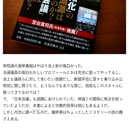
参院選の選挙番組はやはり池上彰が面白かった。
当選議員の面白おかしいプロフィールとかは完全に狙ってやってるし、
池上も議員らに対して言いたい放題だし、創価学会に堂々と乗り込み公
明党に関し問うたり、もうなんでもありな感じ。他局もこのスタイルに
倣ってきてるのでは？
で、「日本会議」も話題にあげられていた。神道との関係に焦点を絞っ
ていたようだが、
本書
によると宗教的背景は他にもあるようだ。
しかし丹念に調べたものだ。最終章はちょっとしたミステリー小説の趣
さえある。