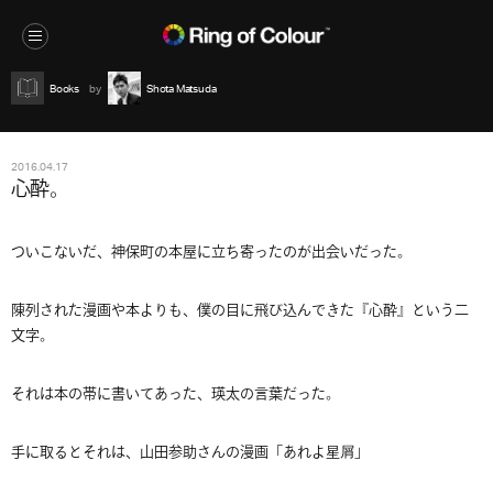
Books
Shota Matsuda
2016.04.17
心酔。
ついこないだ、神保町の本屋に立ち寄ったのが出会いだった。
陳列された漫画や本よりも、僕の目に飛び込んできた『心酔』という二
文字。
それは本の帯に書いてあった、瑛太の言葉だった。
手に取るとそれは、山田参助さんの漫画「あれよ星屑」