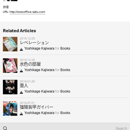
俳優
URL:
http://www.office-saku.com
Related Articles
2015.12.25
レベレーション
Yoshikage Kajiwara
for
Books
2015.12.25
水色の部屋
Yoshikage Kajiwara
for
Books
2016.01.29
亜人
Yoshikage Kajiwara
for
Books
2016.07.21
強殖装甲ガイバー
Yoshikage Kajiwara
for
Books