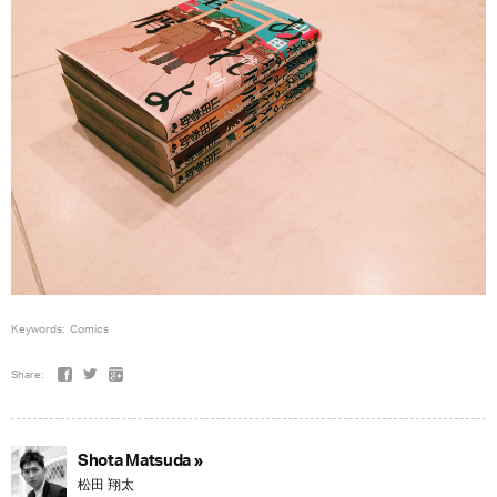
Keywords:
Comics
Share:
Shota Matsuda »
松田 翔太