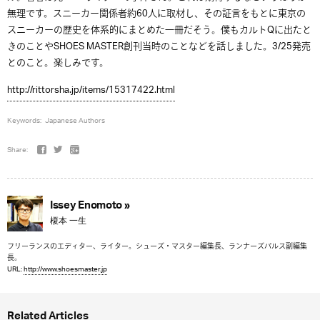
無理です。スニーカー関係者約60人に取材し、その証言をもとに東京の
スニーカーの歴史を体系的にまとめた一冊だそう。僕もカルトQに出たと
きのことやSHOES MASTER創刊当時のことなどを話しました。3/25発売
とのこと。楽しみです。
http://rittorsha.jp/items/15317422.html
Keywords:
Japanese Authors
Share:
Issey Enomoto »
榎本 一生
フリーランスのエディター、ライター。シューズ・マスター編集長、ランナーズパルス副編集
長。
URL:
http://www.shoesmaster.jp
Related Articles