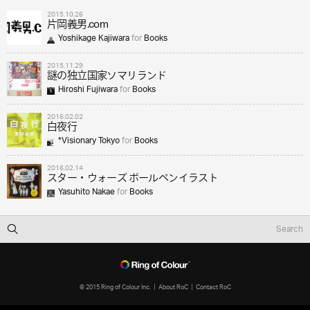
2015.10.26
片岡義男.com
Yoshikage Kajiwara
for
Books
2015.11.29
謎の独立国家ソマリランド
Hiroshi Fujiwara
for
Books
2016.02.02
白夜行
*Visionary Tokyo
for
Books
2016.02.14
スター・ウォーズ ボールペンイラスト
Yasuhito Nakae
for
Books
© 2015 Ring of Colour Inc.
About RoC
Contact RoC