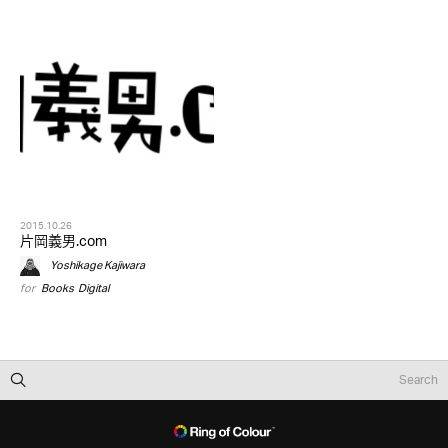
2015.10.26
片岡義男.com
Yoshikage Kajiwara
for
Books
,
Digital