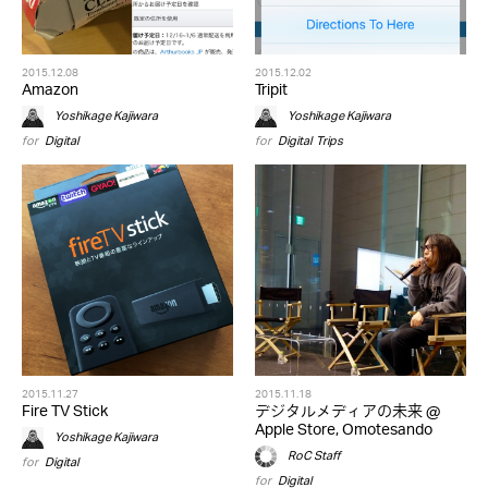
2015.12.08
2015.12.02
Amazon
Tripit
Yoshikage Kajiwara
Yoshikage Kajiwara
for
Digital
for
Digital
,
Trips
2015.11.27
2015.11.18
Fire TV Stick
デジタルメディアの未来 @
Apple Store, Omotesando
Yoshikage Kajiwara
RoC Staff
for
Digital
for
Digital