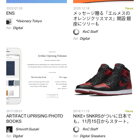
2022.07.20
2020.12.18
News
ENS
メッセージ贈る「エルメスの
オレンジクリスマス」開設 銀
*Visionary Tokyo
座にツリーも
for
Digital
RoC Staff
for
Digital
2017.09.01
2016.11.15
News
ARTIFACT UPRISING PHOTO
NIKE+ SNKRSがついに日本で
BOOKS
も。11月15日からスタート。
Smooth Suzuki
RoC Staff
for
Digital
for
Digital
,
Sneakers