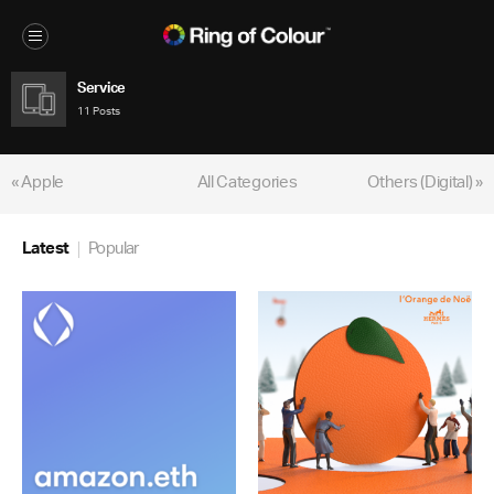
Service
11 Posts
« Apple
All Categories
Others (Digital) »
Latest
Popular