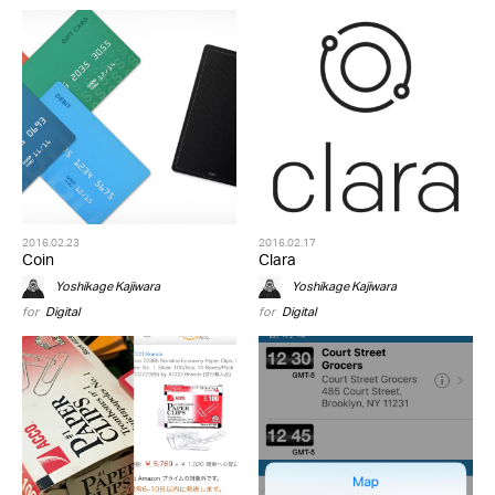
2016.02.23
2016.02.17
Coin
Clara
Yoshikage Kajiwara
Yoshikage Kajiwara
for
Digital
for
Digital