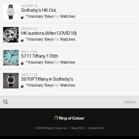
2019.09.18
Sotheby’s HK Oct.
*Visionary Tokyo
for
Watches
2020.07.13
HK auctions (After COVID19)
*Visionary Tokyo
for
Watches
2021.12.06
5711 Tiffany 170th
*Visionary Tokyo
for
Watches
2022.11.23
5970P Tiffany in Sotheby’s
*Visionary Tokyo
for
Watches
© 2015 Ring of Colour Inc.
About RoC
Contact RoC