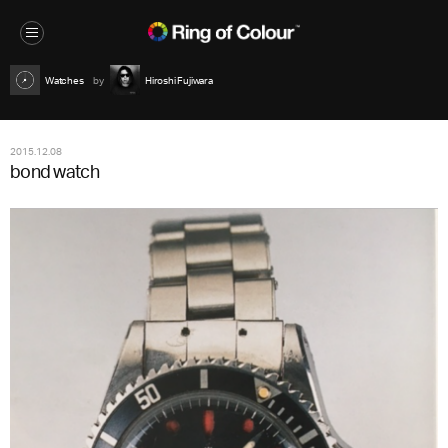
Watches
Hiroshi Fujiwara
2015.12.08
bond watch