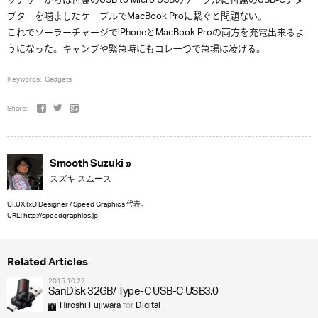
ッテリーからは付属のUSB to Micro USBのケーブルに付属のUSB-Cアダ
プターを噛ましたケーブルでMacBook Proに繋ぐと問題ない。
これでソーラーチャージでiPhoneとMacBook Proの両方を充電出来るよ
うになった。キャンプや緊急時にもコレ一つで急場は凌げる。
Keywords:
Gadgets
Share:
Smooth Suzuki »
スズキ スムース
UI,UX,IxD Designer / Speed Graphics 代表。
URL:
http://speedgraphics.jp
Related Articles
2015.10.22
SanDisk 32GB/ Type-C USB-C USB3.0
Hiroshi Fujiwara
for
Digital