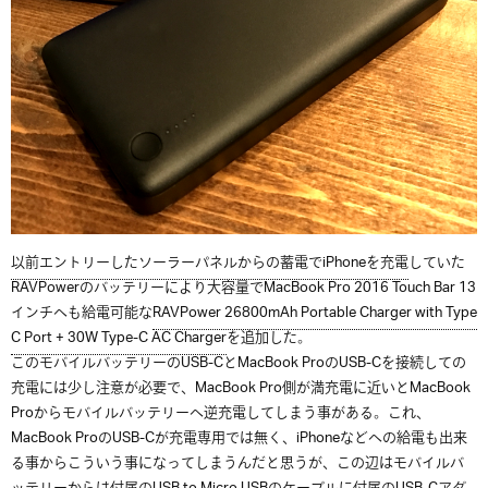
以前エントリーしたソーラーパネルからの蓄電でiPhoneを充電
していた
RAVPowerのバッテリーにより大容量でMacBook Pro 2016 Touch Bar 13
インチへも給電可能な
RAVPower 26800mAh Portable Charger with Type
C Port + 30W Type-C AC Charger
を追加した。
このモバイルバッテリーのUSB-CとMacBook ProのUSB-Cを接続しての
充電には少し注意が必要で、MacBook Pro側が満充電に近いとMacBook
Proからモバイルバッテリーへ逆充電してしまう事がある。これ、
MacBook ProのUSB-Cが充電専用では無く、iPhoneなどへの給電も出来
る事からこういう事になってしまうんだと思うが、この辺はモバイルバ