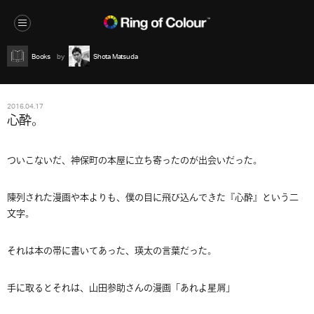
Books
Shota Matsuda
2016.04.17
心酔。
ついこないだ、神保町の本屋に立ち寄ったのが出会いだった。
陳列された漫画や本よりも、僕の目に飛び込んできた『心酔』という二
文字。
それは本の帯に書いてあった、瑛太の言葉だった。
手に取るとそれは、山田参助さんの漫画「あれよ星屑」