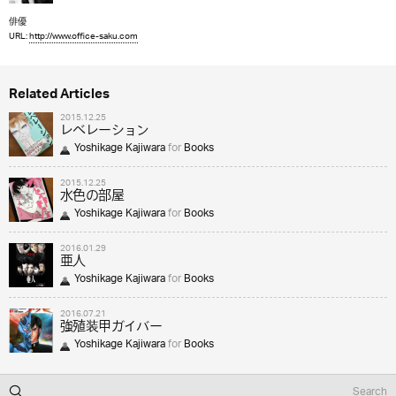
俳優
URL:
http://www.office-saku.com
Related Articles
2015.12.25
レベレーション
Yoshikage Kajiwara
for
Books
2015.12.25
水色の部屋
Yoshikage Kajiwara
for
Books
2016.01.29
亜人
Yoshikage Kajiwara
for
Books
2016.07.21
強殖装甲ガイバー
Yoshikage Kajiwara
for
Books