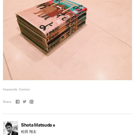
Keywords:
Comics
Share:
Shota Matsuda »
松田 翔太