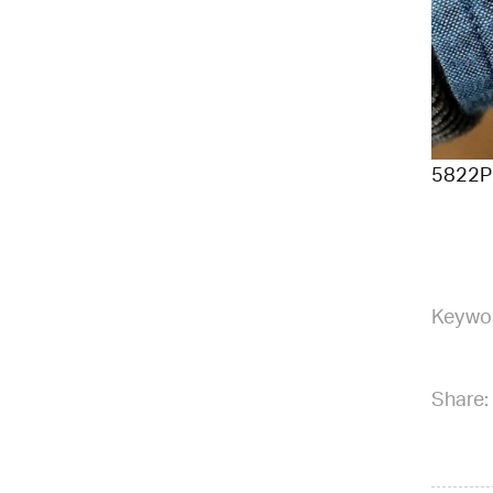
5822P
Keywo
Share: