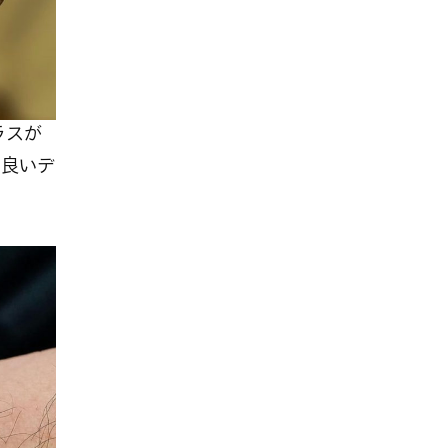
ラスが
に良いデ