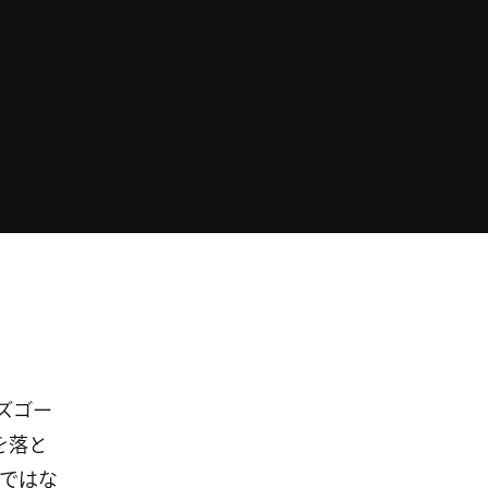
ーズゴー
を落と
ではな