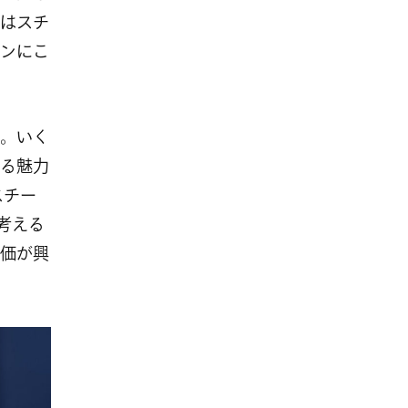
はスチ
ンにこ
。いく
る魅力
スチー
が考える
価が興