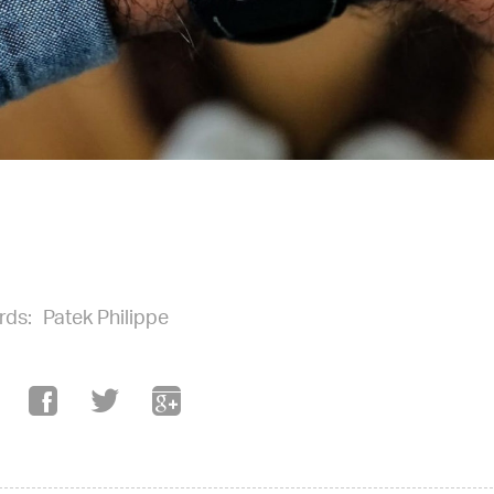
rds:
Patek Philippe