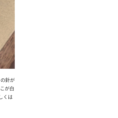
その針が
こが白
しくは