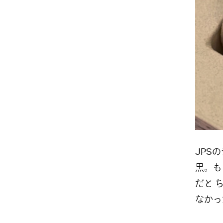
JPS
黒。も
だと 
なかっ