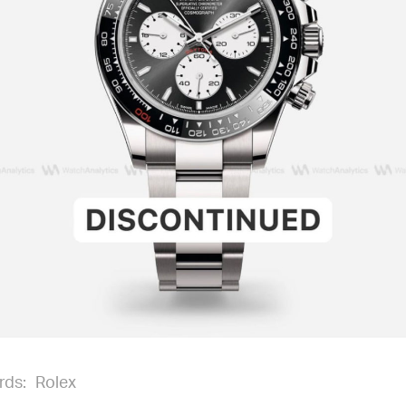
rds:
Rolex