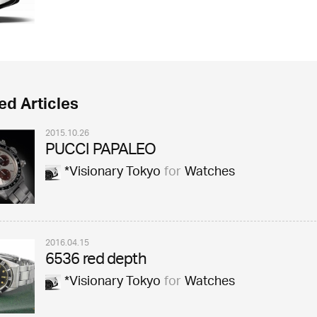
ed Articles
2015.10.26
PUCCI PAPALEO
*Visionary Tokyo
for
Watches
2016.04.15
6536 red depth
*Visionary Tokyo
for
Watches