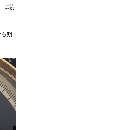
体）に続
Yも期