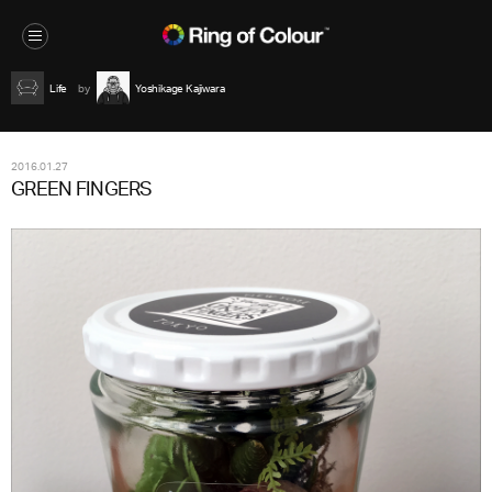
Life
Yoshikage Kajiwara
2016.01.27
GREEN FINGERS