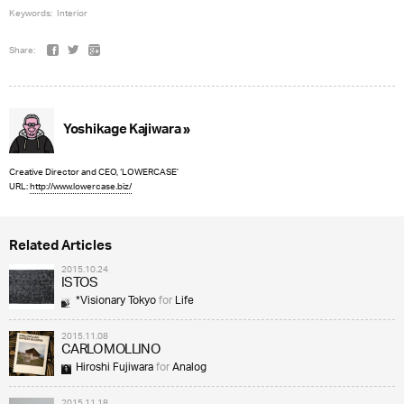
Keywords:
Interior
Share:
Yoshikage Kajiwara »
Creative Director and CEO, ‘LOWERCASE’
URL:
http://www.lowercase.biz/
Related Articles
2015.10.24
ISTOS
*Visionary Tokyo
for
Life
2015.11.08
CARLO MOLLINO
Hiroshi Fujiwara
for
Analog
2015.11.18