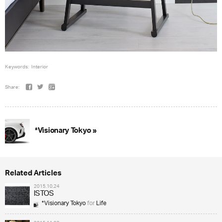
Keywords:
Interior
Share:
*Visionary Tokyo »
Related Articles
2015.10.24
ISTOS
*Visionary Tokyo
for
Life