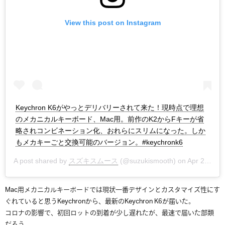
View this post on Instagram
Keychron K6がやっとデリバリーされて来た！現時点で理想
のメカニカルキーボード、Mac用。前作のK2からFキーが省
略されコンビネーション化、おれらにスリムになった。しか
もメカキーごと交換可能のバージョン。#keychronk6
A post shared by
スズキスムース
(@suzukismooth) on
Apr 28, 2020 at 1:54am PDT
Mac用メカニカルキーボードでは現状一番デザインとカスタマイズ性にす
ぐれていると思うKeychronから、最新のKeychron K6が届いた。
コロナの影響で、初回ロットの到着が少し遅れたが、最速で届いた部類
だろう。