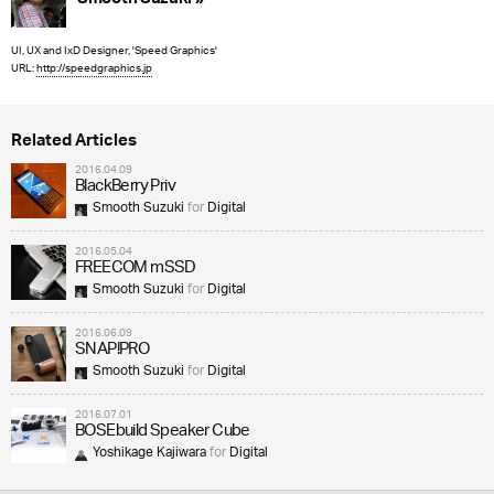
UI, UX and IxD Designer, 'Speed Graphics'
URL:
http://speedgraphics.jp
Related Articles
2016.04.09
BlackBerry Priv
Smooth Suzuki
for
Digital
2016.05.04
FREECOM mSSD
Smooth Suzuki
for
Digital
2016.06.09
SNAP!PRO
Smooth Suzuki
for
Digital
2016.07.01
BOSEbuild Speaker Cube
Yoshikage Kajiwara
for
Digital