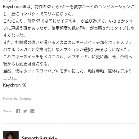
Keychron K6は、前作のK2からFキーを数字キーとのコンビネーションに
し、更にコンパクトでスリムになった。
これにより、前作K2では同じサイズのキーが並び過ぎて、いささかタイ
プに戸惑う事があったが、使用頻度の低いFキーが省略されてタイプしや
すくなった。
また、打鍵感の違いが選べるメカニカルキースイッチ部をホットスワッ
パブル（メカごと交換可能）なオプションが選択出来るようになった。
これでキースイッチをメカニカル、オプティカルに更に赤、青、茶軸へ
後からも変更可能になる。
当然、僕はホットスワッパブルモデルにした。軸は赤軸、筐体はアルミ
ニウム。
Keychron K6
Keywords:
Gadgets
Share:
Smooth Suzuki »