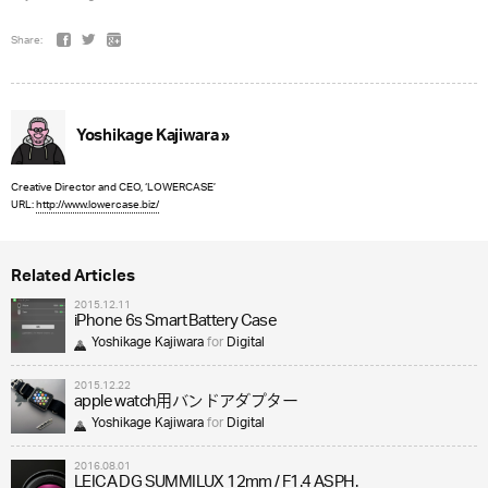
Share:
Yoshikage Kajiwara »
Creative Director and CEO, ‘LOWERCASE’
URL:
http://www.lowercase.biz/
Related Articles
2015.12.11
iPhone 6s Smart Battery Case
Yoshikage Kajiwara
for
Digital
2015.12.22
apple watch用バンドアダプター
Yoshikage Kajiwara
for
Digital
2016.08.01
LEICA DG SUMMILUX 12mm / F1.4 ASPH.