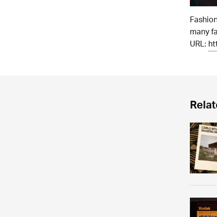
Fashion
many f
URL:
ht
Relat