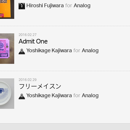
Hiroshi Fujiwara
for
Analog
2016.02.27
Admit One
Yoshikage Kajiwara
for
Analog
2016.02.29
フリーメイスン
Yoshikage Kajiwara
for
Analog