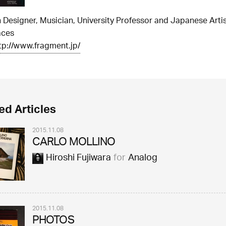
 Designer, Musician, University Professor and Japanese Artis
aces
tp://www.fragment.jp/
ed Articles
2015.11.08
CARLO MOLLINO
Hiroshi Fujiwara
for
Analog
2015.11.08
PHOTOS