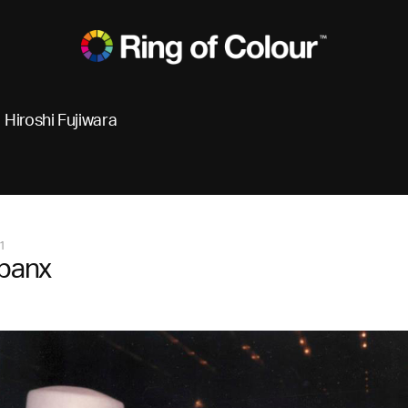
Hiroshi Fujiwara
1
 panx