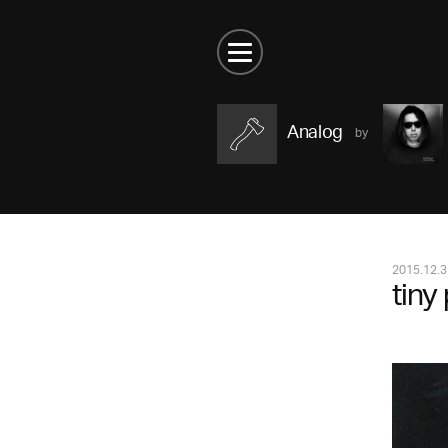
Analog
2015.12.3
tiny