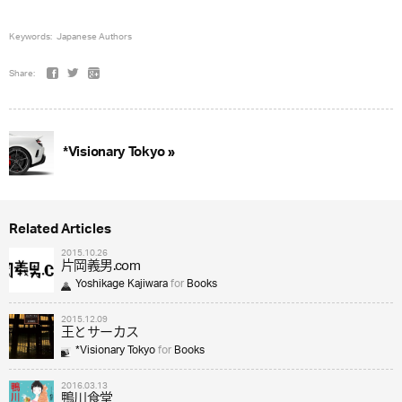
Keywords:
Japanese Authors
Share:
*Visionary Tokyo »
Related Articles
2015.10.26
片岡義男.com
Yoshikage Kajiwara
for
Books
2015.12.09
王とサーカス
*Visionary Tokyo
for
Books
2016.03.13
鴨川食堂