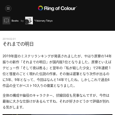
Books
*Visionary Tokyo
2019.02.01
それまでの明日
2019年度のミステリランキングが発表されましたが、やはり原寮の14年
振りの新作「それまでの明日」が国内版1位となりました。原寮といえば
デビュー作「そして夜は甦る」と翌年の「私が殺した少女」で2年連続１
位と彗星のごとく現れた伝説の作家。その後は遅筆となり次作が出るの
に5年、9年となって、今回はなんと14年でしたね。しかしこれで過去6
作品の全てがベスト10入りの偉業となりました。
全体の構成や脇役のキャラクター、伏線回収も見事なんですが、今作は
最後に大きな仕掛けがあるんですね。それが好きかどうかで評価が別れ
る気がします。