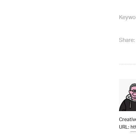
Keywo
Share:
Creati
URL:
ht