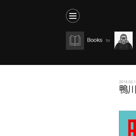
Books
2016.03.1
鴨