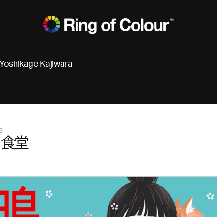
Yoshikage Kajiwara
3
川食堂