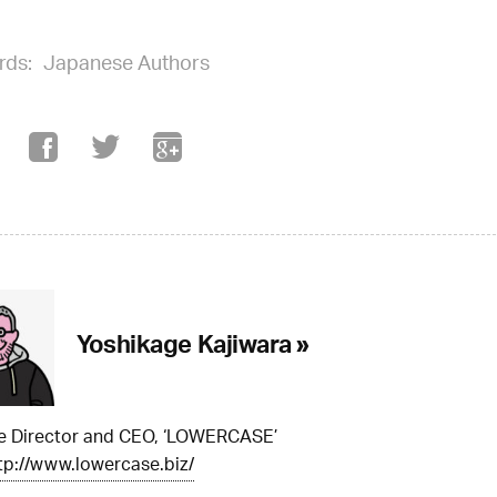
rds:
Japanese Authors
Yoshikage Kajiwara »
ve Director and CEO, ‘LOWERCASE’
tp://www.lowercase.biz/