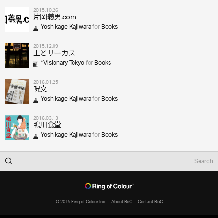
2015.10.26
片岡義男.com
Yoshikage Kajiwara
for
Books
2015.12.09
王とサーカス
*Visionary Tokyo
for
Books
2016.01.25
呪文
Yoshikage Kajiwara
for
Books
2016.03.13
鴨川食堂
Yoshikage Kajiwara
for
Books
© 2015 Ring of Colour Inc.
About RoC
Contact RoC