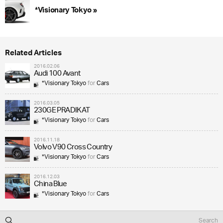
*Visionary Tokyo »
Related Articles
2016.02.06
Audi 100 Avant
*Visionary Tokyo
for
Cars
2016.03.05
230GE PRADIKAT
*Visionary Tokyo
for
Cars
2016.11.18
Volvo V90 Cross Country
*Visionary Tokyo
for
Cars
2016.12.03
China Blue
*Visionary Tokyo
for
Cars