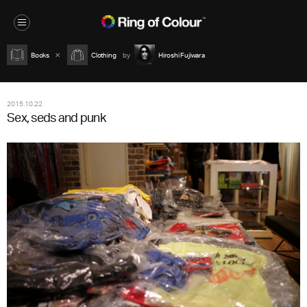
Books
Clothing
Hiroshi Fujiwara
2015.10.22
Sex, seds and punk