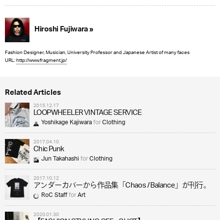
Hiroshi Fujiwara »
Fashion Designer, Musician, University Professor and Japanese Artist of many faces
URL:
http://www.fragment.jp/
Related Articles
2015.12.17
LOOPWHEELER VINTAGE SERVICE
Yoshikage Kajiwara
for
Clothing
2017.04.10
Chic Punk
Jun Takahashi
for
Clothing
2017.10.12
アンダーカバーから作品集「Chaos / Balance」が刊行。
RoC Staff
for
Art
2020.01.30