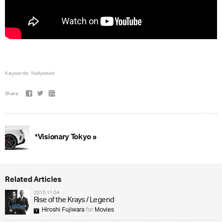
Keywords:
Hollywood
Share:
*Visionary Tokyo »
Related Articles
2015.11.04
Rise of the Krays / Legend
Hiroshi Fujiwara
for
Movies