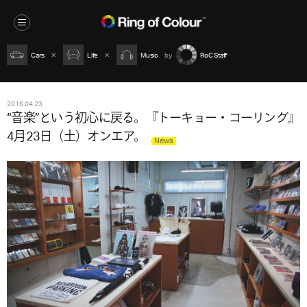
Cars
Life
Music
RoC Staff
2016.04.23
“音楽”という初心に戻る。『トーキョー・コーリング』
4月23日（土）オンエア。
News