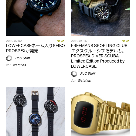
2019.02.02
News
2016.05.16
News
LOWERCASEネーム入りSEIKO
FREEMANS SPORTING CLUB
PROSPEXが発売
エクスクルーシブモデルも。
PROSPEX DIVER SCUBA
RoC Staff
Limited Edition Produced by
for
Watches
LOWERCASE
RoC Staff
for
Watches