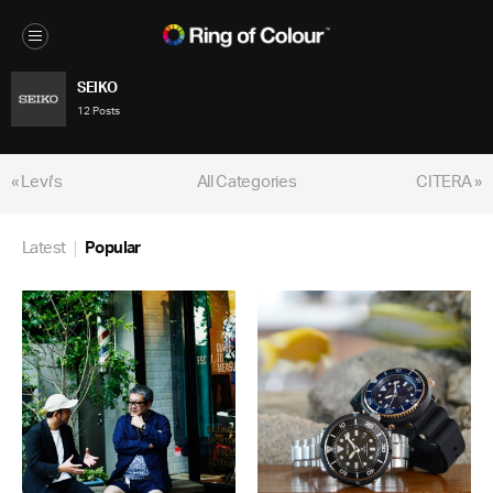
SEIKO
12 Posts
« Levi's
All Categories
CITERA »
Latest
Popular