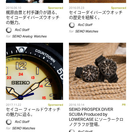
2016.06.10
Sponsored
2016.05.23
Sponsored
梶原由景と村手謙介が語る、
セイコーダイバーズウオッチ
セイコーダイバーズウオッチ
の歴史を紐解く。
の魅力。
RoC Staff
RoC Staff
for
SEIKO
,
Watches
for
SEIKO
,
Analog
,
Watches
2017.11.22
Sponsored
2016.10.14
PR
セイコー フィールドウオッチ
SEIKO PROSPEX DIVER
の魅力に迫る。
SCUBA Produced by
LOWERCASE にソーラークロ
RoC Staff
ノグラフが登場。
for
SEIKO
,
Watches
RoC Staff