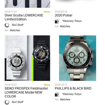
2018.11.01
News
2020.03.18
Diver Scuba LOWERCASE
2020 Pulsar
Limited Edition
*Visionary Tokyo
RoC Staff
for
Watches
for
Watches
2018.10.27
News
2020.10.17
SEIKO PROSPEX Fieldmaster
PHILLIPS & BLACK BIRD
LOWERCASE Model NEW
*Visionary Tokyo
COLOR
for
Watches
RoC Staff