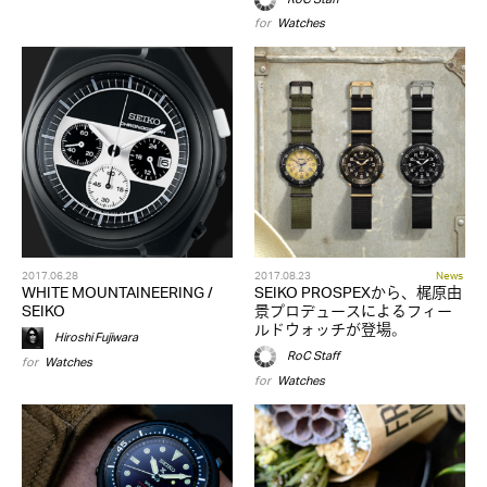
for
Watches
2017.06.28
2017.08.23
News
WHITE MOUNTAINEERING /
SEIKO PROSPEXから、梶原由
SEIKO
景プロデュースによるフィー
ルドウォッチが登場。
Hiroshi Fujiwara
RoC Staff
for
Watches
for
Watches