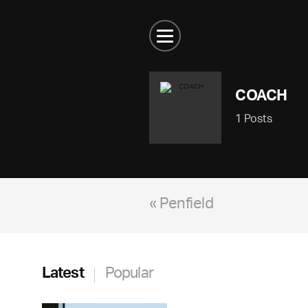
COACH
1 Posts
« Penfield
Latest
Popular