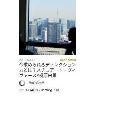
2019.03.16
Sponsored
今求められるディレクション
力とは？スチュアート・ヴィ
ヴァース×梶原由景
RoC Staff
for
COACH
,
Clothing
,
Life