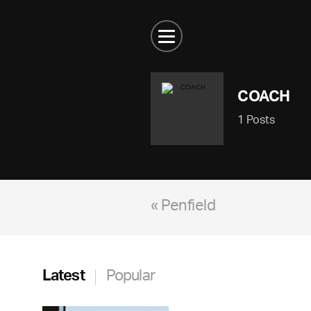
COACH
1 Posts
« Penfield
Latest
Popular