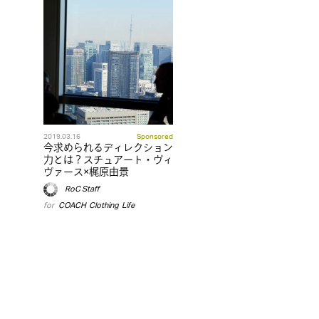
2019.03.16
Sponsored
今求められるディレクション
力とは？スチュアート・ヴィ
ヴァース×梶原由景
RoC Staff
for
COACH
,
Clothing
,
Life