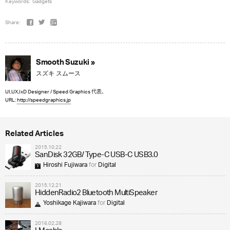
Keywords:
Gadgets
Share:
Smooth Suzuki »
スズキ スムース
UI,UX,IxD Designer / Speed Graphics 代表。
URL:
http://speedgraphics.jp
Related Articles
2015.10.22
SanDisk 32GB/ Type-C USB-C USB3.0
Hiroshi Fujiwara
for
Digital
2015.12.21
HiddenRadio2 Bluetooth MultiSpeaker
Yoshikage Kajiwara
for
Digital
2016.02.28