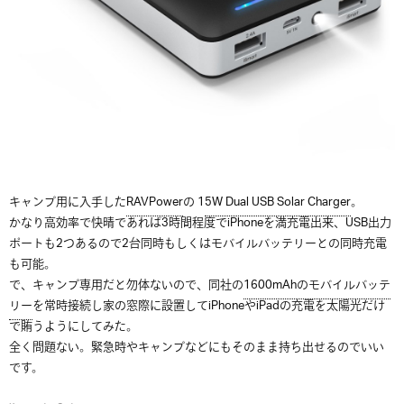
キャンプ用に入手した
RAVPower
の 1
5W Dual USB Solar Charger
。
かなり高効率で快晴であれば3時間程度でiPhoneを満充電出来、USB出力
ポートも2つあるので2台同時もしくはモバイルバッテリーとの同時充電
も可能。
で、キャンプ専用だと勿体ないので、同社の
1600mAhのモバイルバッテ
リー
を常時接続し家の窓際に設置してiPhoneやiPadの充電を太陽光だけ
で賄うようにしてみた。
全く問題ない。緊急時やキャンプなどにもそのまま持ち出せるのでいい
です。