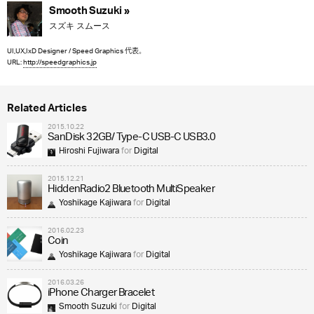
Smooth Suzuki »
スズキ スムース
UI,UX,IxD Designer / Speed Graphics 代表。
URL:
http://speedgraphics.jp
Related Articles
2015.10.22
SanDisk 32GB/ Type-C USB-C USB3.0
Hiroshi Fujiwara
for
Digital
2015.12.21
HiddenRadio2 Bluetooth MultiSpeaker
Yoshikage Kajiwara
for
Digital
2016.02.23
Coin
Yoshikage Kajiwara
for
Digital
2016.03.26
iPhone Charger Bracelet
Smooth Suzuki
for
Digital