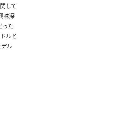
関して
興味深
だった
5ドルと
モデル