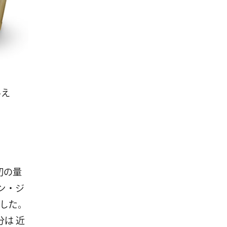
いえ
初の量
トン・ジ
した。
分は 近