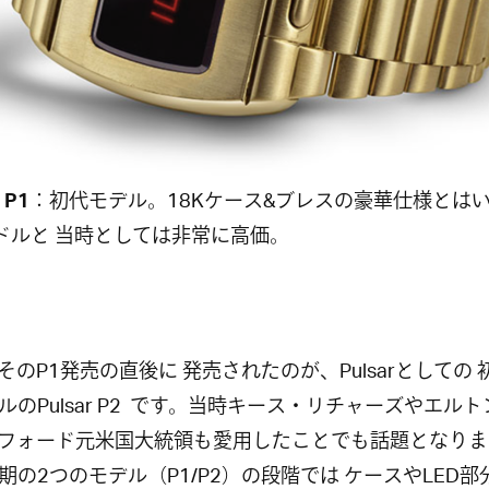
 P1
：初代モデル。18Kケース&ブレスの豪華仕様とは
00ドルと 当時としては非常に高価。
そのP1発売の直後に 発売されたのが、Pulsarとしての 
ルのPulsar P2 です。当時キース・リチャーズやエル
フォード元米国大統領も愛用したことでも話題となりま
期の2つのモデル（P1/P2）の段階では ケースやLED部