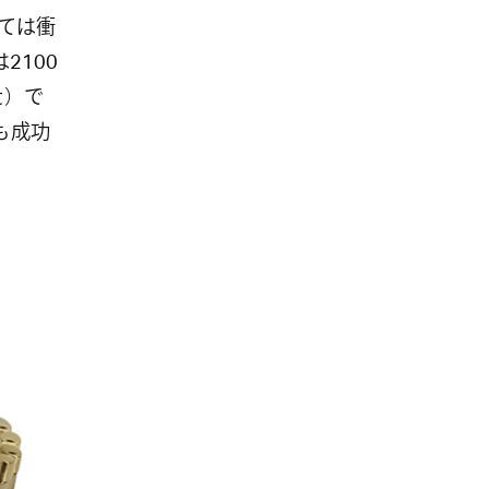
ては衝
2100
た）で
ンも成功