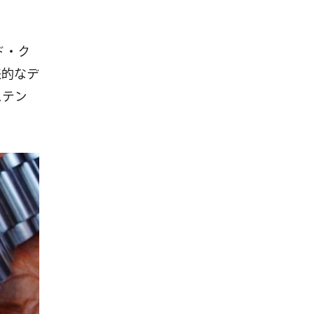
ド・ク
来的なデ
ステン