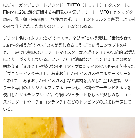
にヴィーガンジェラートブランド「TUTTO（トゥット）」をスタート。
国内外に23店舗を展開する福岡発の人気ジェラート「ViTO」とタッグを
組み、乳・卵・白砂糖は一切使用せず、アーモンドミルクと厳選した素材
のみで作られたこだわりのジェラートが楽しめる。
ブランド名はイタリア語で“すべての、全部の”という意味。”世代や食の
志向性を超えた”すべて”の人が楽しめるように”というコンセプトのも
と、工房では熟練のジェラートマイスターが本場イタリアの伝統的な製法
により手づくりしている。フレーバーは濃厚なアーモンドミルクの味が
味わえる「ミルク」や希少なイタリア・
ブロンテ産のピスタチオを使った
「ブロンテピスタチオ」、あまおうにハイビスカスやエルダーベリーを
合わせた「
あまおうハイビスカス」など素材を活かした全12種類。ジェ
ラート専用のオリジナルワッフルコーンも、米粉やアーモンドミルクを
使用したグルテンフリーだ。今後はジェラートをもっと楽しめる「ロー
ズパウダー」や「チョコクランチ」などのトッピングの追加も予定して
いる。