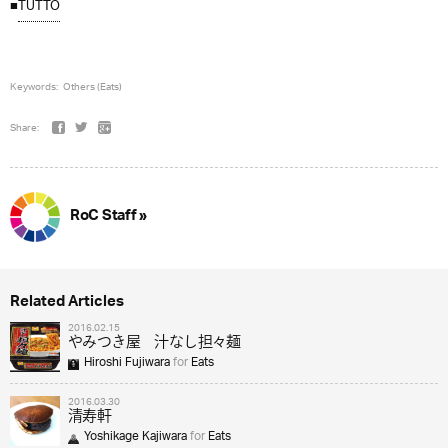
■
TUTTO
Keywords:
Others (Eats)
Share:
RoC Staff »
Related Articles
2016.02.15
やみつき屋 汁なし担々麺
Hiroshi Fujiwara
for
Eats
2016.03.30
清寿軒
Yoshikage Kajiwara
for
Eats