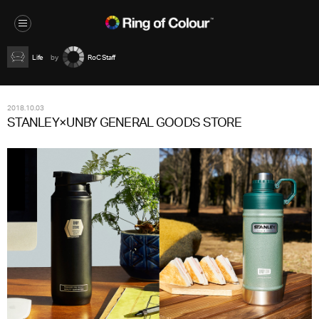
Life
RoC Staff
2018.10.03
STANLEY×UNBY GENERAL GOODS STORE