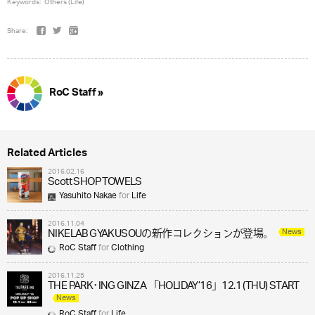
Keywords:
Others (Life)
Share:
RoC Staff »
Related Articles
2016.02.16
Scott SHOP TOWELS
Yasuhito Nakae
for
Life
2016.11.04
News
NIKELAB GYAKUSOUの新作コレクションが登場。
RoC Staff
for
Clothing
2016.11.25
THE PARK･ING GINZA 「HOLIDAY’16」12.1 (THU) START
News
RoC Staff
for
Life