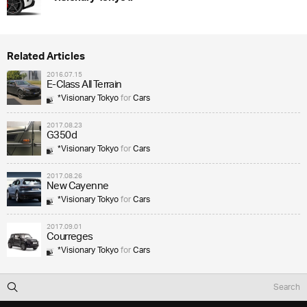
Related Articles
2016.07.15
E-Class All Terrain
*Visionary Tokyo
for
Cars
2017.08.23
G350d
*Visionary Tokyo
for
Cars
2017.08.26
New Cayenne
*Visionary Tokyo
for
Cars
2017.09.01
Courreges
*Visionary Tokyo
for
Cars