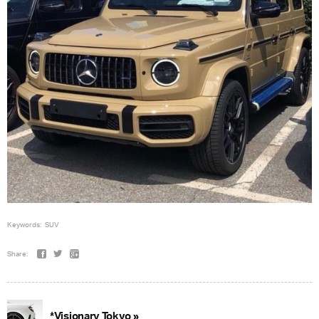
Keywords:
SUV
Share:
*Visionary Tokyo »