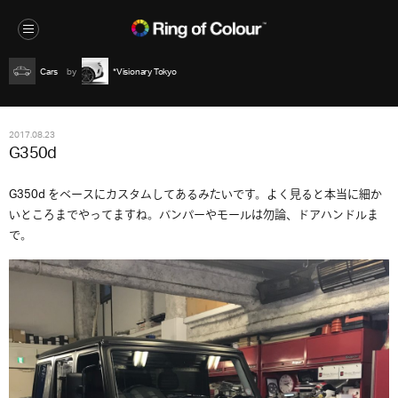
Cars
*Visionary Tokyo
2017.08.23
G350d
G350d をベースにカスタムしてあるみたいです。よく見ると本当に細か
いところまでやってますね。バンパーやモールは勿論、ドアハンドルま
で。