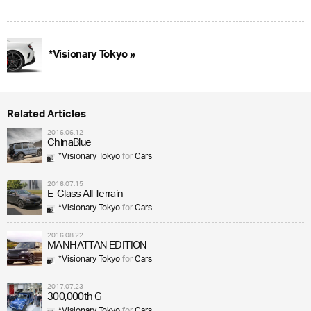
*Visionary Tokyo »
Related Articles
2016.06.12
ChinaBlue
*Visionary Tokyo
for
Cars
2016.07.15
E-Class All Terrain
*Visionary Tokyo
for
Cars
2016.08.22
MANHATTAN EDITION
*Visionary Tokyo
for
Cars
2017.07.23
300,000th G
*Visionary Tokyo
for
Cars