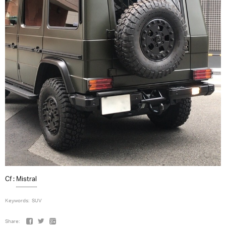
Cf :
Mistral
Keywords:
SUV
Share: