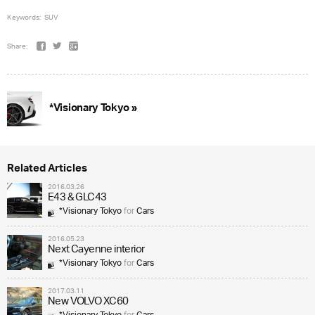
Keywords:
SUV
Share:
*Visionary Tokyo »
Related Articles
2016.03.26
E43 & GLC43
*Visionary Tokyo
for
Cars
2016.05.23
Next Cayenne interior
*Visionary Tokyo
for
Cars
2017.03.11
New VOLVO XC60