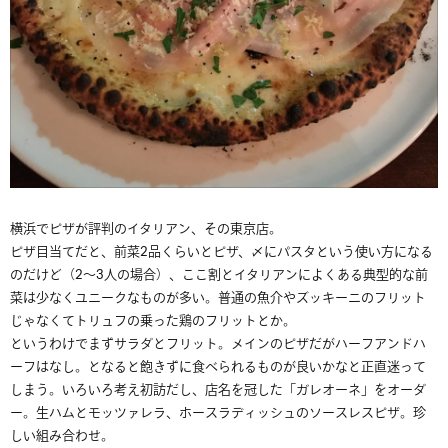
横浜でピザが評判のイタリアン、その東京店。
ピザ目当てだと、前菜2品くらいとピザ、〆にパスタという使い方になる
のだけど（2〜3人の場合）、ここ割とイタリアンによくある典型的な前
菜は少なくユニークなものが多い。普通の魚介やズッキーニのフリット
じゃなくてトリュフの乗った鶏のフリットとか。
というわけでまずサラダとフリット。メインのピザだがハーフアンドハ
ーフはなし。となると飽きずに食べられるものが良いかなと正直迷って
しまう。いろいろ考え初訪だし、店名を冠した「ガレオーネ」をオーダ
ー。生ハムとモッツァレラ、ホースラディッシュのソースレスピザ。珍
しい組み合わせ。