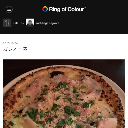
Eats
Yoshikage Kajiwara
2015.10.24
ガレオーネ