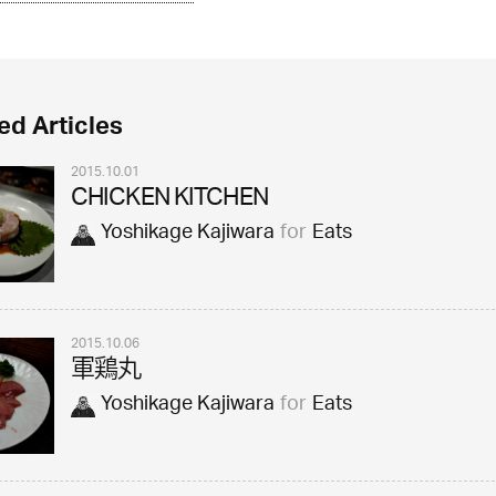
ed Articles
2015.10.01
CHICKEN KITCHEN
Yoshikage Kajiwara
for
Eats
2015.10.06
軍鶏丸
Yoshikage Kajiwara
for
Eats