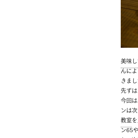
美味し
んによ
きまし
先ずは
今回は
ンは次
教室
を
ン65