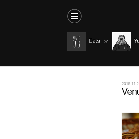
Eats
Y
2015.11.2
Venu