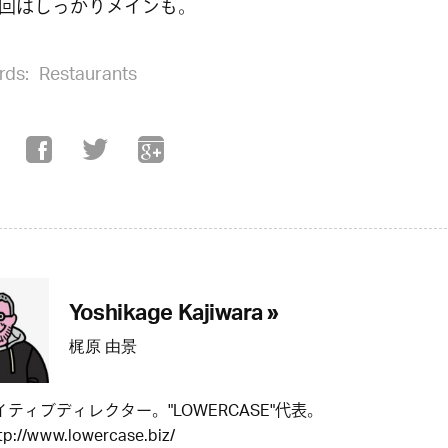
回はしっかりメインも。
rds:
Restaurants
Yoshikage Kajiwara »
梶原 由景
ティブディレクター。"LOWERCASE"代表。
tp://www.lowercase.biz/