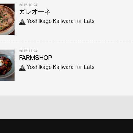
2015.10.24
ガレオーネ
Yoshikage Kajiwara
for
Eats
2015.11.24
FARMSHOP
Yoshikage Kajiwara
for
Eats