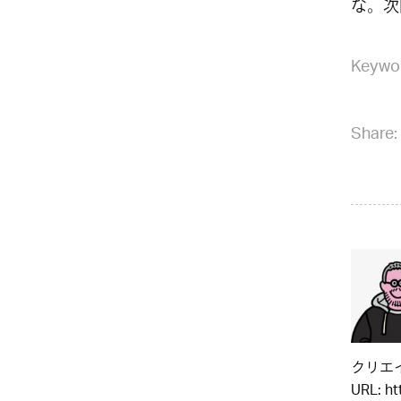
な。次
Keywo
Share:
クリエイ
URL:
ht