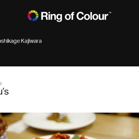
oshikage Kajiwara
8
’s