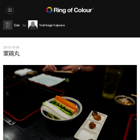
Eats
Yoshikage Kajiwara
2015.10.06
軍鶏丸