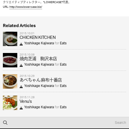
クリエイティブディレクター。"LOWERCASE"代表。
URL:
http://www.lowercase.biz/
Related Articles
2015.10.01
CHICKEN KITCHEN
Yoshikage Kajiwara
for
Eats
2015.10.08
焼肉芝浦 駒沢本店
Yoshikage Kajiwara
for
Eats
2015.10.29
あべちゃん 麻布十番店
Yoshikage Kajiwara
for
Eats
2015.11.28
Venu’s
Yoshikage Kajiwara
for
Eats