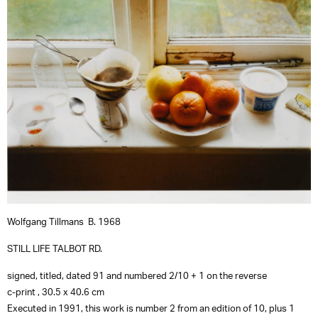
Wolfgang Tillmans B. 1968
STILL LIFE TALBOT RD.
signed, titled, dated
91
and numbered
2/10 + 1
on the reverse
c-print , 30.5 x 40.6 cm
Executed in 1991, this work is number 2 from an edition of 10, plus 1