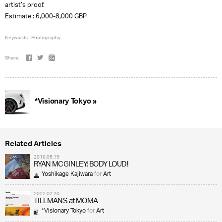
artist’s proof.
Estimate : 6,000-8,000 GBP
Keywords:
Photography
Share:
*Visionary Tokyo »
Related Articles
2016.05.19
RYAN MCGINLEY: BODY LOUD!
Yoshikage Kajiwara
for
Art
2022.02.20
TILLMANS at MOMA
*Visionary Tokyo
for
Art