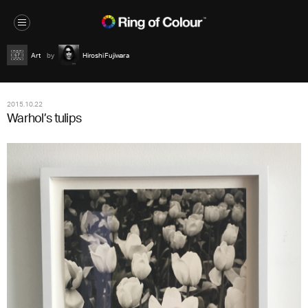
Art
Hiroshi Fujiwara
2015.10.22
Warhol’s tulips