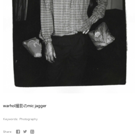
warhol撮影のmic jagger
Keywords:
Photography
Share: