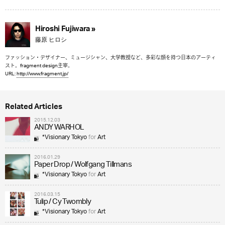
Hiroshi Fujiwara »
藤原 ヒロシ
ファッション・デザイナー、ミュージシャン、大学教授など、多彩な顔を持つ日本のアーティ
スト。fragment design主宰。
URL:
http://www.fragment.jp/
Related Articles
2015.12.03
ANDY WARHOL
*Visionary Tokyo
for
Art
2016.01.29
Paper Drop / Wolfgang Tillmans
*Visionary Tokyo
for
Art
2016.03.15
Tulip / Cy Twombly
*Visionary Tokyo
for
Art