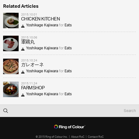
Related Articles
2015.10.01
CHICKEN KITCHEN
Yoshikage Kajiwara
for
Eats
2015.10.06
軍鶏丸
Yoshikage Kajiwara
for
Eats
2015.10.24
ガレオーネ
Yoshikage Kajiwara
for
Eats
2015.11.24
FARMSHOP
Yoshikage Kajiwara
for
Eats
© 2015 Ring of Colour Inc.
About RoC
Contact RoC