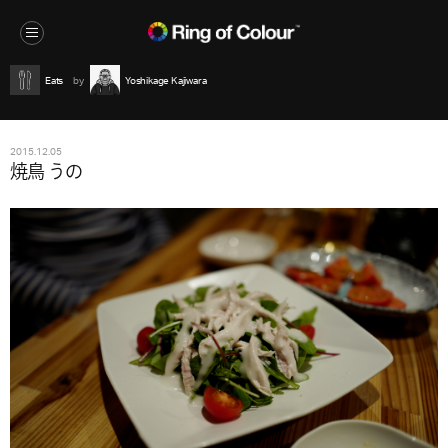
Eats
Yoshikage Kajiwara
2015.12.05
焼鳥 うの