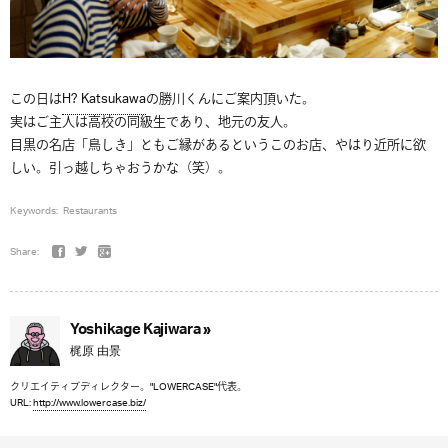
この日は
H? Katsukawa
の勝川くんにご案内頂いた。
実はご主人は高校の同級生であり、地元の友人。
目黒の名店「鳥しき」ともご縁があるというこのお店、やはり近所に欲
しい。引っ越しちゃおうかな（笑）。
Keywords:
Restaurants
Share:
Yoshikage Kajiwara »
梶原 由景
クリエイティブディレクター。"LOWERCASE"代表。
URL:
http://www.lowercase.biz/