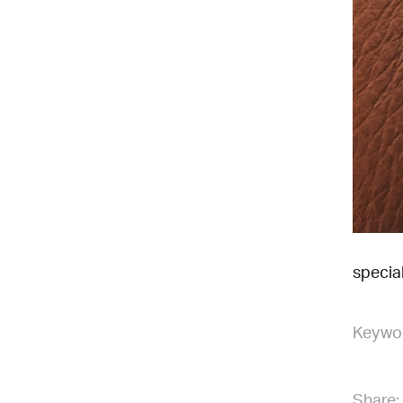
specia
Keywo
Share: