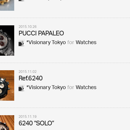
2015.10.26
PUCCI PAPALEO
*Visionary Tokyo
for
Watches
2015.11.02
Ref.6240
*Visionary Tokyo
for
Watches
2015.11.19
6240 “SOLO”