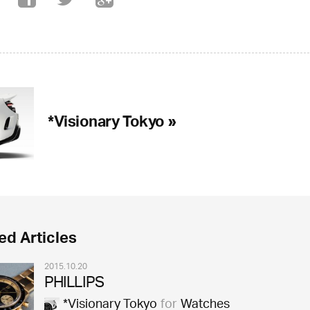
*Visionary Tokyo »
ed Articles
2015.10.20
PHILLIPS
*Visionary Tokyo
for
Watches