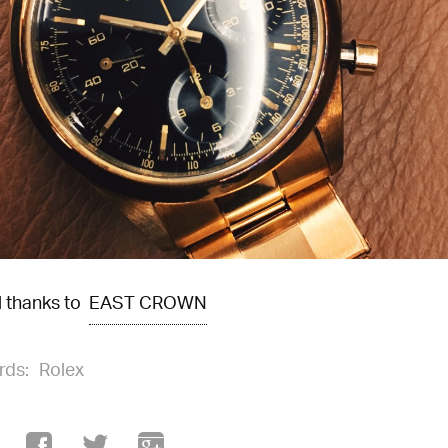
l thanks to
EAST CROWN
rds:
Rolex