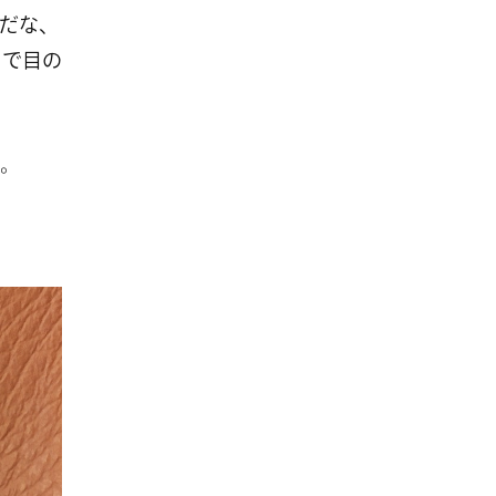
だな、
ンで目の
。