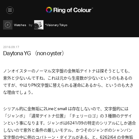
Watches
*Visionary Tokyo
2016.09.17
Daytona YG （non oyster）
ノンオイスターのノーマル文字盤の金無垢デイトナは探そうとしても、
意外と少ないんですね。これは元から生産数が少ないというのもあるの
ですが、やはりPN文字盤に替えられる運命にあるから、というのも大き
な理由でしょう。
シリアル的に金無垢に2Lineとsmall は存在しないので、文字盤的には
「ジャンボ」「通常デイトナ位置」「チェリーロゴ」の３種類のデザイ
ンという事になります。ジャンボは6241/39の特定のシリアルにしか適合
しないので意外と条件の厳しいモデル。かつそのジャンボのシャンパン
文字盤の中に例のコパトーン・ダイアルがある、と。6262/64 の金無垢