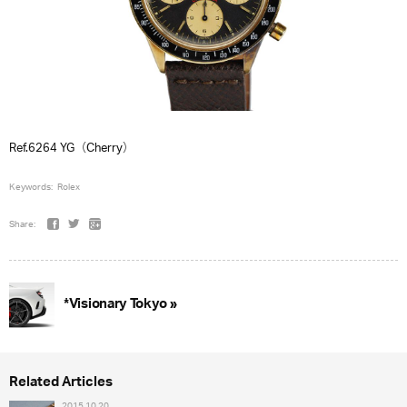
Ref.6264 YG（Cherry）
Keywords:
Rolex
Share:
*Visionary Tokyo »
Related Articles
2015.10.20