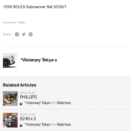
1956 ROLEX Submariner Ref. 6536/1
Keywords:
Rolex
Share:
*Visionary Tokyo »
Related Articles
2015.10.20
PHILLIPS
*Visionary Tokyo
for
Watches
2015.12.07
6240 x 3
*Visionary Tokyo
for
Watches