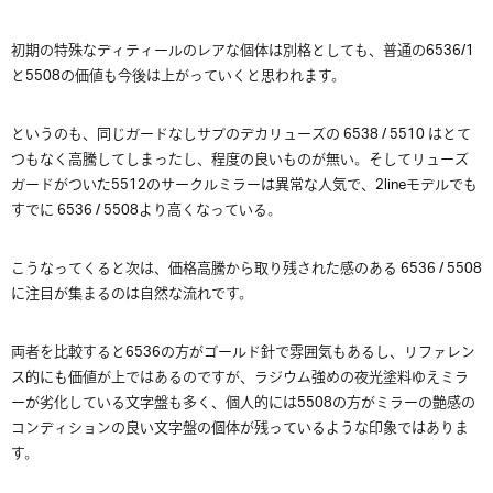
初期の特殊なディティールのレアな個体は別格としても、普通の6536/1
と5508の価値も今後は上がっていくと思われます。
というのも、同じガードなしサブのデカリューズの 6538 / 5510 はとて
つもなく高騰してしまったし、程度の良いものが無い。そしてリューズ
ガードがついた5512のサークルミラーは異常な人気で、2lineモデルでも
すでに 6536 / 5508より高くなっている。
こうなってくると次は、価格高騰から取り残された感のある 6536 / 5508
に注目が集まるのは自然な流れです。
両者を比較すると6536の方がゴールド針で雰囲気もあるし、リファレン
ス的にも価値が上ではあるのですが、ラジウム強めの夜光塗料ゆえミラ
ーが劣化している文字盤も多く、個人的には5508の方がミラーの艶感の
コンディションの良い文字盤の個体が残っているような印象ではありま
す。