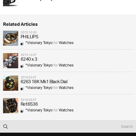
Related Articles
2015.10.20
PHILLIPS
*Visionary Tokyo
for
Watches
2015.12.07
6240 x 3
*Visionary Tokyo
for
Watches
2016.02.07
6263 18K Mk1 Black Dial
*Visionary Tokyo
for
Watches
2016.03.07
Ref.6536
*Visionary Tokyo
for
Watches