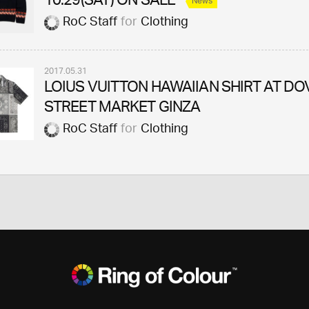
10.29(SAT) ON SALE
News
RoC Staff
for
Clothing
2017.05.31
LOIUS VUITTON HAWAIIAN SHIRT AT DO
STREET MARKET GINZA
RoC Staff
for
Clothing