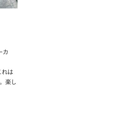
ーカ
これは
。楽し