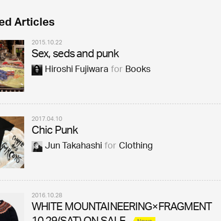
ed Articles
2015.10.22
Sex, seds and punk
Hiroshi Fujiwara
for
Books
2017.04.10
Chic Punk
Jun Takahashi
for
Clothing
2016.10.28
WHITE MOUNTAINEERING×FRAGMENT