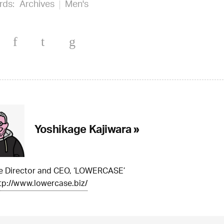
rds:
Archives
Men's
Yoshikage Kajiwara »
ve Director and CEO, ‘LOWERCASE’
tp://www.lowercase.biz/