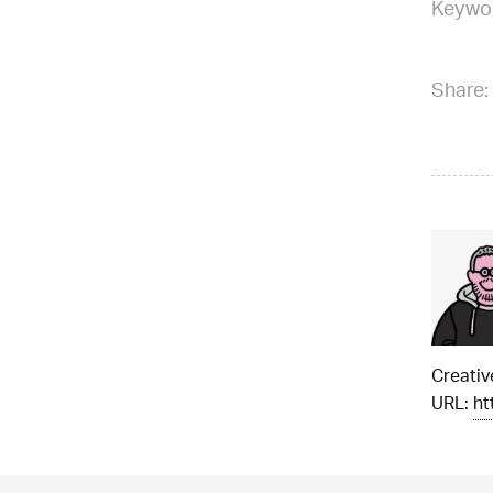
Keywo
Share:
Creati
URL:
ht