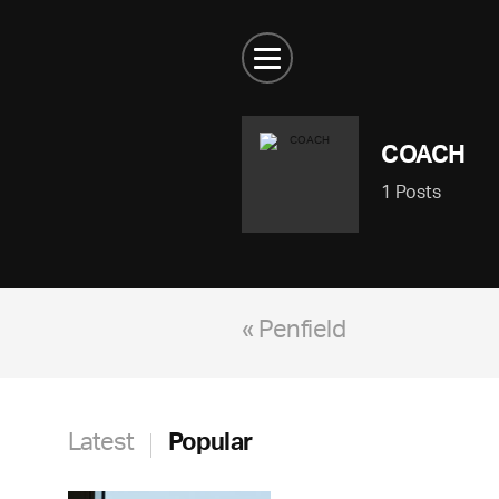
COACH
1 Posts
« Penfield
Latest
Popular