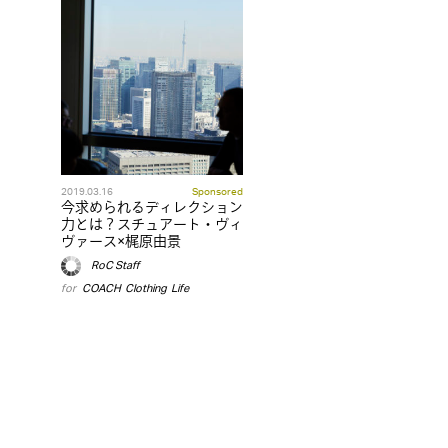
2019.03.16
Sponsored
今求められるディレクション
力とは？スチュアート・ヴィ
ヴァース×梶原由景
RoC Staff
for
COACH
,
Clothing
,
Life