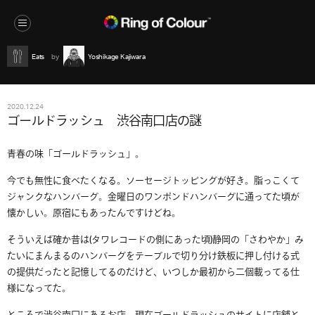
Eats
Yoshikage Kajiwara
2020.12.24
ゴールドラッシュ 渋谷南口店の謎
青春の味「ゴールドラッシュ」。
今でも無性に食べたくなる。ソーセージトッピングが好き。脂っこくて
ジャンクなハンバーグ。金曜日のワンポンドハンバーグに通ってた頃が
懐かしい。原宿にもあったんですけどね。
そういえば確か昔は(タワレコードの側にあった頃)静岡の「さわやか」み
たいにまんまるのハンバーグをテーブルで切り分け鉄板に押し付ける式
の提供だったと記憶してるのだけど、いつしか最初から二個載ってる仕
様になってた。