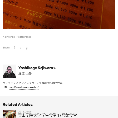
Keywords:
Restaurants
Share:
Yoshikage Kajiwara »
梶原 由景
クリエイティブディレクター。"LOWERCASE"代表。
URL:
http://www.lowercase.biz/
Related Articles
2016.04.06
青山学院大学 学生食堂 17号館食堂